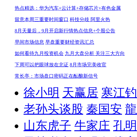
热点精选：华为汽车+云计算+存储芯片+有色金属
留意本周三重要时间窗口
科技分歧 阿里火热
8月天量后，9月开启新行情
热点信息+个股公告
早间市场信息
早盘重要财经资讯汇总
如何看待九月投资机会
九月大盘分析 关注三大方向
下周可以把眼球放在北证
8月市场完美收官
常长亭：市场盘口密码正在酝酿新信号
徐小明
天赢居
寒江钓
老孙头谈股
秦国安
龍
山东虎子
牛家庄
孔明