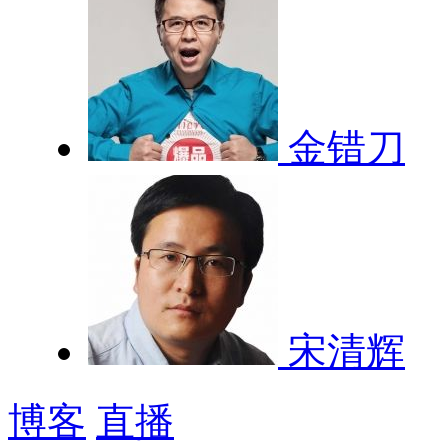
金错刀
宋清辉
博客
直播