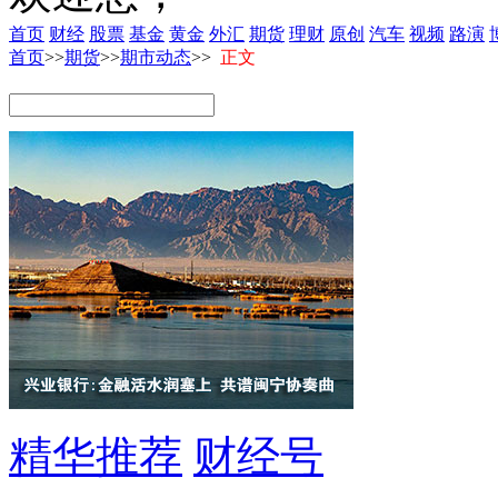
首页
财经
股票
基金
黄金
外汇
期货
理财
原创
汽车
视频
路演
首页
>>
期货
>>
期市动态
>>
正文
精华推荐
财经号