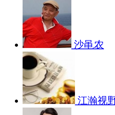
沙黾农
江瀚视