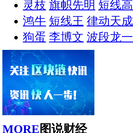
灵枝
旗帜先明
短线高
鸿牛
短线王
律动天成
狗蛋
李博文
波段龙一
MORE
图说财经