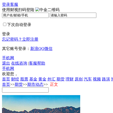
登录
客服
使用财视扫码登陆
下次自动登录
登录
忘记密码？
立即注册
其它账号登录：
新浪
QQ
微信
手机网
退出
在线咨询
|
客服帮助
手机网
欢迎您，
首页
财经
股票
基金
黄金
外汇
期货
理财
原创
汽车
视频
路演
首页
>>
期货
>>
期市动态
>>
正文