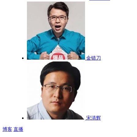
金错刀
宋清辉
博客
直播