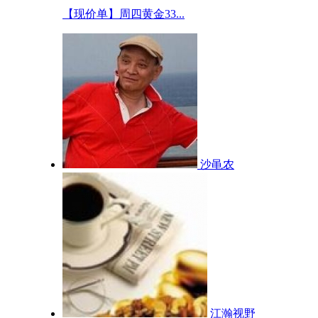
【现价单】周四黄金33...
沙黾农
江瀚视野