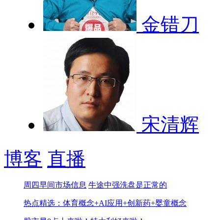
金错刀
宋清辉
博客
直播
周四早间市场信息
牛途中强洗盘是正常的
热点精选：体育概念+AI应用+创新药+婴童概念