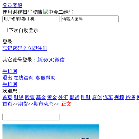
登录
客服
使用财视扫码登陆
下次自动登录
登录
忘记密码？
立即注册
其它账号登录：
新浪
QQ
微信
手机网
退出
在线咨询
|
客服帮助
手机网
欢迎您，
首页
财经
股票
基金
黄金
外汇
期货
理财
原创
汽车
视频
路演
首页
>>
期货
>>
期市动态
>>
正文