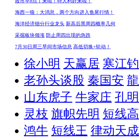
股市早8点丨来啦！特大利好来啦！
海西一狼：大消息，两个方向进入鱼尾行情！
海洋经济细分行业龙头
新高后黑周四概率几何
采掘板块领涨
防止周四出现的急跌
7月30日周三早间市场信息
高低切换+轮动！
徐小明
天赢居
寒江钓
老孙头谈股
秦国安
龍
山东虎子
牛家庄
孔明
灵枝
旗帜先明
短线高
鸿牛
短线王
律动天成