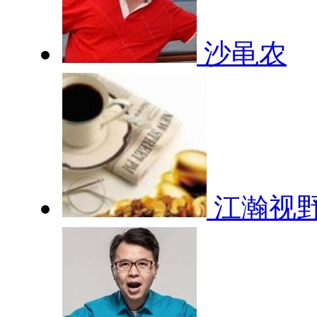
沙黾农
江瀚视