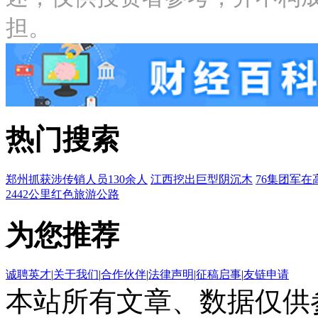
担。
热门搜索
郑州抓获涉传销人员130余人
江西挖出巨型阴沉木
76集团军在
2442公里红色旅游公路
为您推荐
诚聘英才
|
关于我们
|
合作伙伴
|
法律声明
|
征稿启事
|
友链申请
本站所有文章、数据仅供