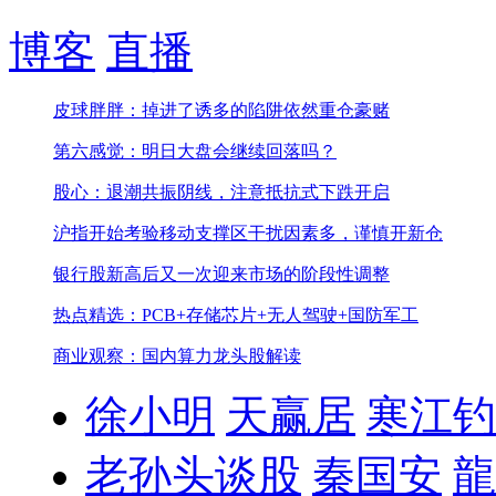
博客
直播
皮球胖胖：掉进了诱多的陷阱依然重仓豪赌
第六感觉：明日大盘会继续回落吗？
股心：退潮共振阴线，注意抵抗式下跌开启
沪指开始考验移动支撑区
干扰因素多，谨慎开新仓
银行股新高后又一次迎来市场的阶段性调整
热点精选：PCB+存储芯片+无人驾驶+国防军工
商业观察：国内算力龙头股解读
徐小明
天赢居
寒江钓
老孙头谈股
秦国安
龍