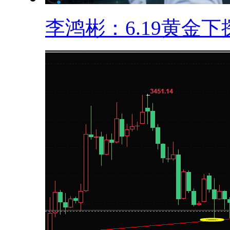
李鸿彬：6.19黄金下探.