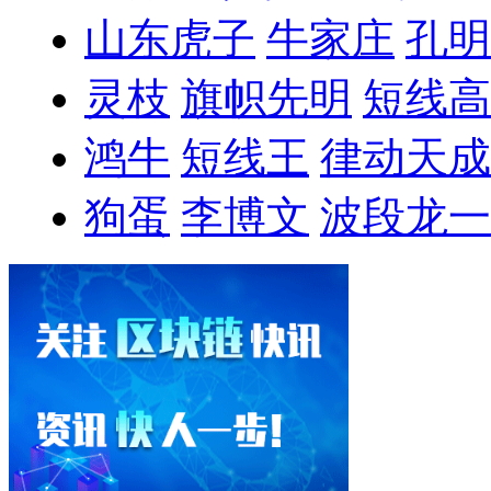
山东虎子
牛家庄
孔明
灵枝
旗帜先明
短线高
鸿牛
短线王
律动天成
狗蛋
李博文
波段龙一