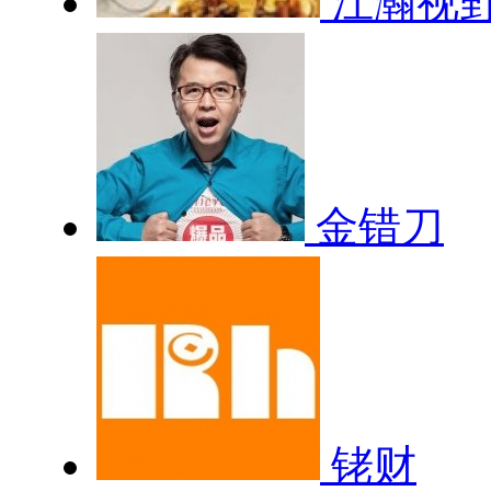
江瀚视
金错刀
铑财