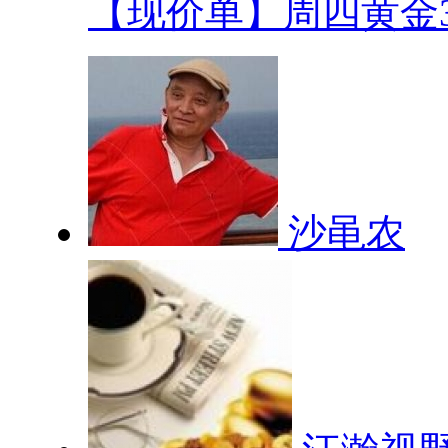
【现价单】周四黄金33
沙黾农