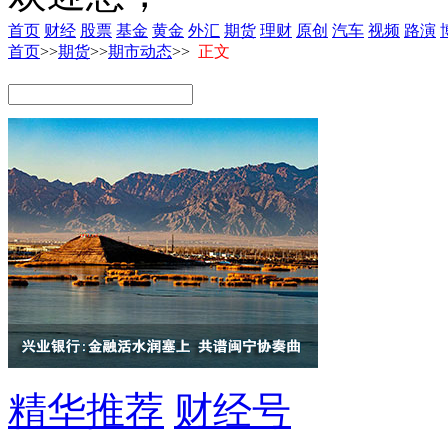
首页
财经
股票
基金
黄金
外汇
期货
理财
原创
汽车
视频
路演
首页
>>
期货
>>
期市动态
>>
正文
精华推荐
财经号