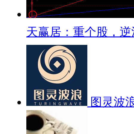
天赢居：重个股，逆流.
图灵波