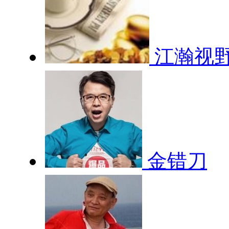
江瀚视
金错刀