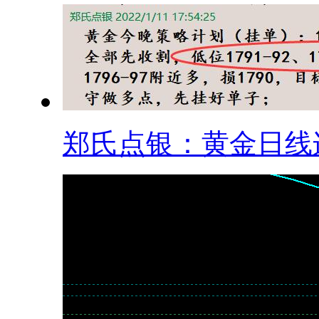
郑氏点银：黄金日线连.