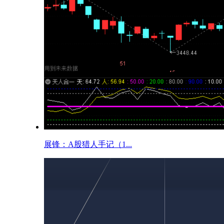
展锋：A股猎人手记（1...