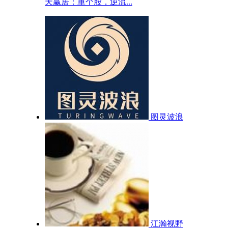
天赢居：重个股，逆流...
图灵波浪
江瀚视野