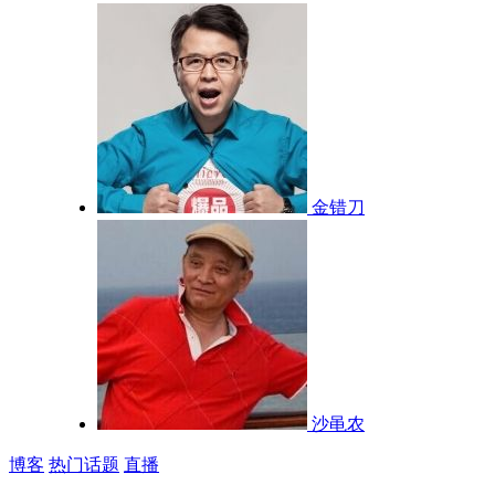
金错刀
沙黾农
博客
热门话题
直播