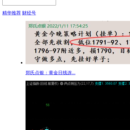
精华推荐
财经号
郑氏点银：黄金日线连...