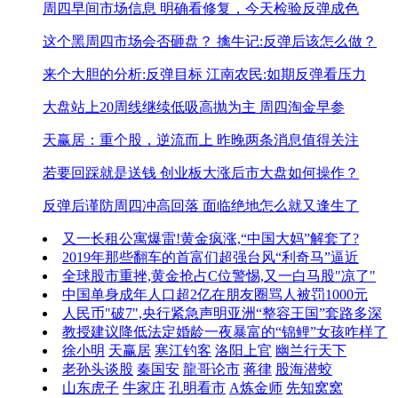
周四早间市场信息
明确看修复，今天检验反弹成色
这个黑周四市场会否砸盘？
擒牛记:反弹后该怎么做？
来个大胆的分析:反弹目标
江南农民:如期反弹看压力
大盘站上20周线继续低吸高抛为主
周四淘金早参
天赢居：重个股，逆流而上
昨晚两条消息值得关注
若要回踩就是送钱
创业板大涨后市大盘如何操作？
反弹后谨防周四冲高回落
面临绝地怎么就又逢生了
又一长租公寓爆雷!
黄金疯涨,“中国大妈”解套了?
2019年那些翻车的首富们
超强台风“利奇马”逼近
全球股市重挫,黄金抢占C位
警惕,又一白马股"凉了"
中国单身成年人口超2亿
在朋友圈骂人被罚1000元
人民币"破7",央行紧急声明
亚洲“整容王国”套路多深
教授建议降低法定婚龄
一夜暴富的“锦鲤”女孩咋样了
徐小明
天赢居
寒江钓客
洛阳上官
幽兰行天下
老孙头谈股
秦国安
龍哥论市
蒋律
股海潜蛟
山东虎子
牛家庄
孔明看市
A炼金师
先知窝窝