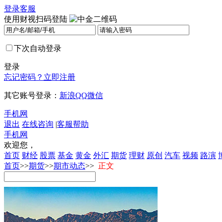
登录
客服
使用财视扫码登陆
下次自动登录
登录
忘记密码？
立即注册
其它账号登录：
新浪
QQ
微信
手机网
退出
在线咨询
|
客服帮助
手机网
欢迎您，
首页
财经
股票
基金
黄金
外汇
期货
理财
原创
汽车
视频
路演
首页
>>
期货
>>
期市动态
>>
正文