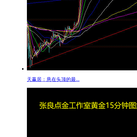
天赢居：悬在头顶的最...