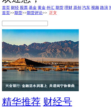
首页
财经
股票
基金
黄金
外汇
期货
理财
原创
汽车
视频
路演
首页
>>
期货
>>
期货评论
>>
正文
精华推荐
财经号