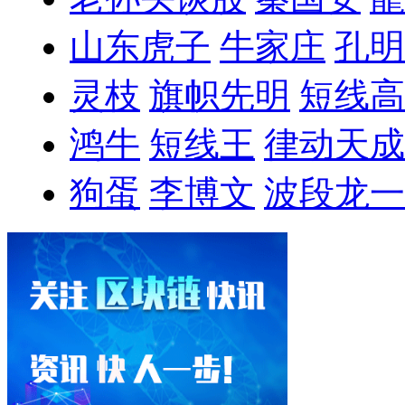
山东虎子
牛家庄
孔明
灵枝
旗帜先明
短线高
鸿牛
短线王
律动天成
狗蛋
李博文
波段龙一