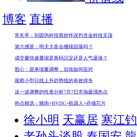
博客
直播
常长亭：别因伪科技股炒作误判含金科技见顶
第六感觉：明天大盘会继续回落吗？
成交量快速萎缩是筹码沉淀还是人气退场？
股心：迎来缩量调整，后续如何应对
观察小型日线上升趋势线的有效得失
这一波调整的性质分析
7月7日市场最强热点
热点精选：猪肉+HVDC+机器人+存储芯片
徐小明
天赢居
寒江钓
老孙头谈股
秦国安
龍