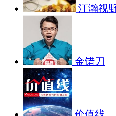
江瀚视
金错刀
价值线