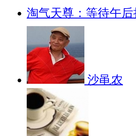
淘气天尊：等待午后
沙黾农