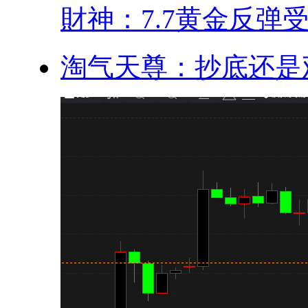
財神：7.7黄金反弹受.
淘气天尊：抄底还是