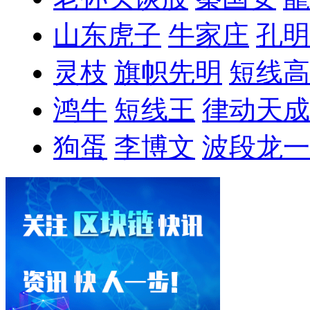
山东虎子
牛家庄
孔明
灵枝
旗帜先明
短线高
鸿牛
短线王
律动天成
狗蛋
李博文
波段龙一