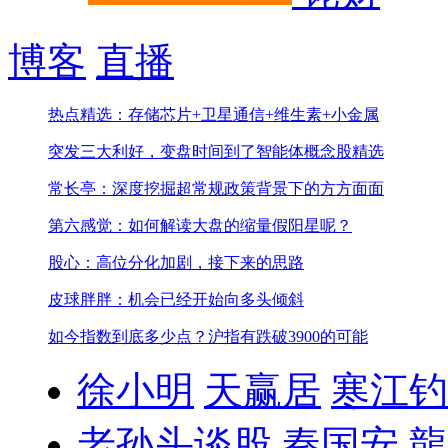
博客
直播
热点精选：存储芯片+卫星通信+维生素+小金属
突发三大利好，变盘时间到了
智能体概念股精选
常长亭：深度挖掘超常规政策背景下的方方面面
第六感觉：如何解读大盘的缩量假阳星呢？
股心：高位分化加剧，接下来的思路
皮球胖胖：机会已经开始向多头倾斜
如今指数到底多少点？
沪指有跌破3900的可能
徐小明
天赢居
寒江钓
老孙头谈股
秦国安
龍