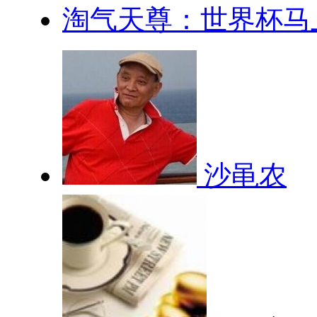
淘气天尊：世界杯马上
沙黾农