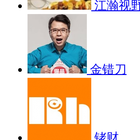
江瀚视
金错刀
铑财