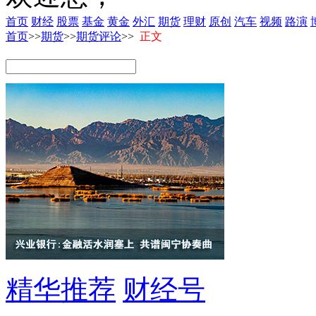
首页
财经
股票
基金
黄金
外汇
期货
理财
原创
汽车
视频
路演
首页
>>
期货
>>
期货评论
>>
正文
精华推荐
财经号