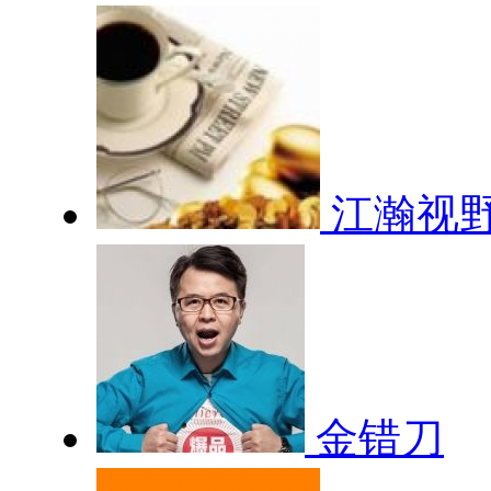
江瀚视
金错刀