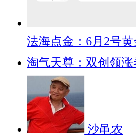
法海点金：6月2号黄金
淘气天尊：双创领涨卷
沙黾农