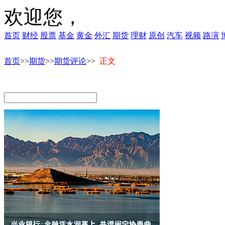
欢迎您，
首页
财经
股票
基金
黄金
外汇
期货
理财
原创
汽车
视频
路演
首页
>>
期货
>>
期货评论
>>
正文