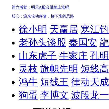
第六感觉：明天A股会继续上涨吗
股心：迎来轮动修复，接下来的思路
徐小明
天赢居
寒江钓
老孙头谈股
秦国安
龍
山东虎子
牛家庄
孔明
灵枝
旗帜先明
短线高
鸿牛
短线王
律动天成
狗蛋
李博文
波段龙一