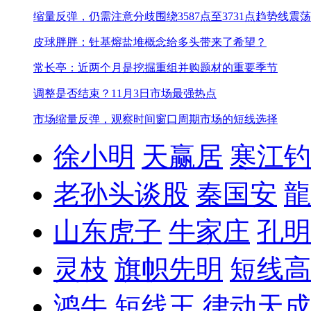
缩量反弹，仍需注意分歧
围绕3587点至3731点趋势线震荡
皮球胖胖：钍基熔盐堆概念给多头带来了希望？
常长亭：近两个月是挖掘重组并购题材的重要季节
调整是否结束？
11月3日市场最强热点
市场缩量反弹，观察时间窗口周期市场的短线选择
徐小明
天赢居
寒江钓
老孙头谈股
秦国安
龍
山东虎子
牛家庄
孔明
灵枝
旗帜先明
短线高
鸿牛
短线王
律动天成