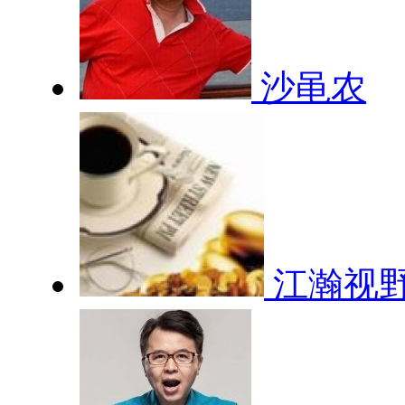
沙黾农
江瀚视