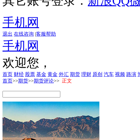
其它账号登录：
新浪
QQ
手机网
退出
在线咨询
|
客服帮助
手机网
欢迎您，
首页
财经
股票
基金
黄金
外汇
期货
理财
原创
汽车
视频
路演
首页
>>
期货
>>
期货评论
>>
正文