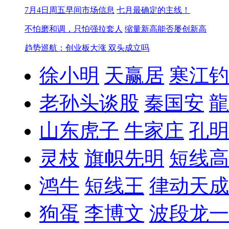
7月4日周五早间市场信息
七月最确定的主线！
不怕磨和调，只怕强拉套人
缩量新高能否屡创新高
趋势巡航：创业板大涨 双头成立吗
徐小明
天赢居
寒江钓
老孙头谈股
秦国安
龍
山东虎子
牛家庄
孔明
灵枝
旗帜先明
短线高
鸿牛
短线王
律动天成
狗蛋
李博文
波段龙一