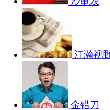
沙黾农
江瀚视
金错刀