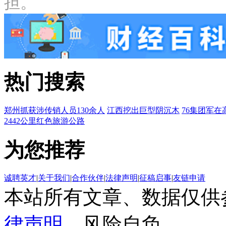
担。
热门搜索
郑州抓获涉传销人员130余人
江西挖出巨型阴沉木
76集团军在
2442公里红色旅游公路
为您推荐
诚聘英才
|
关于我们
|
合作伙伴
|
法律声明
|
征稿启事
|
友链申请
本站所有文章、数据仅供
律声明
，风险自负