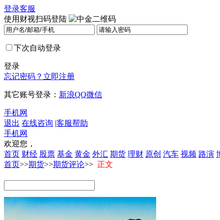
登录
客服
使用财视扫码登陆
下次自动登录
登录
忘记密码？
立即注册
其它账号登录：
新浪
QQ
微信
手机网
退出
在线咨询
|
客服帮助
手机网
欢迎您，
首页
财经
股票
基金
黄金
外汇
期货
理财
原创
汽车
视频
路演
首页
>>
期货
>>
期货评论
>>
正文