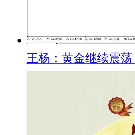
王杨：黄金继续震荡，.