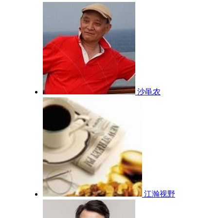
沙黾农
江瀚视野