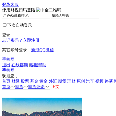
登录
客服
使用财视扫码登陆
下次自动登录
登录
忘记密码？
立即注册
其它账号登录：
新浪
QQ
微信
手机网
退出
在线咨询
|
客服帮助
手机网
欢迎您，
首页
财经
股票
基金
黄金
外汇
期货
理财
原创
汽车
视频
路演
首页
>>
期货
>>
期货评论
>>
正文