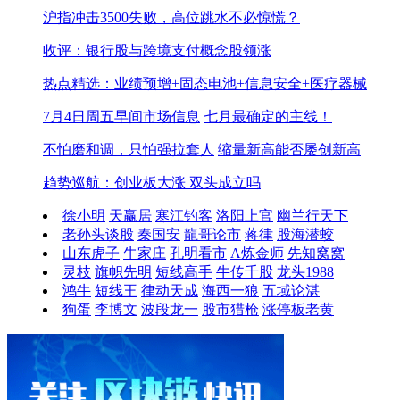
沪指冲击3500失败，高位跳水不必惊慌？
收评：银行股与跨境支付概念股领涨
热点精选：业绩预增+固态电池+信息安全+医疗器械
7月4日周五早间市场信息
七月最确定的主线！
不怕磨和调，只怕强拉套人
缩量新高能否屡创新高
趋势巡航：创业板大涨 双头成立吗
徐小明
天赢居
寒江钓客
洛阳上官
幽兰行天下
老孙头谈股
秦国安
龍哥论市
蒋律
股海潜蛟
山东虎子
牛家庄
孔明看市
A炼金师
先知窝窝
灵枝
旗帜先明
短线高手
牛传千股
龙头1988
鸿牛
短线王
律动天成
海西一狼
五域论湛
狗蛋
李博文
波段龙一
股市猎枪
涨停板老黄