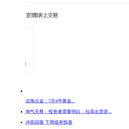
法海点金：7月4号黄金...
淘气天尊：投资者需要明白，拉高出货是...
冲高回落 下周或有惊喜