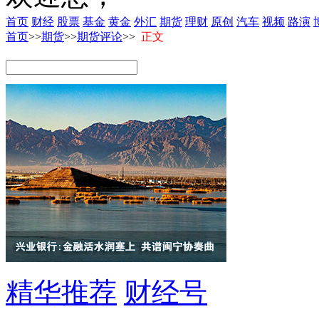
首页
财经
股票
基金
黄金
外汇
期货
理财
原创
汽车
视频
路演
首页
>>
期货
>>
期货评论
>>
正文
精华推荐
财经号