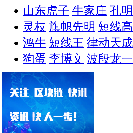
山东虎子
牛家庄
孔明
灵枝
旗帜先明
短线高
鸿牛
短线王
律动天成
狗蛋
李博文
波段龙一