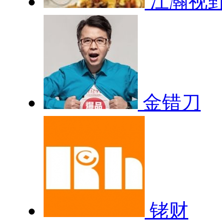
江瀚视
金错刀
铑财