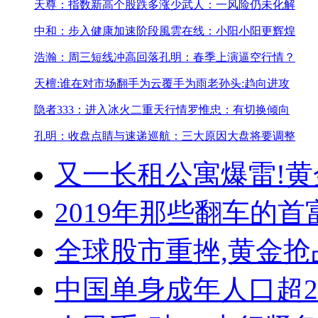
天尊：指数新高个股跌多涨少
武人：一风险仍未化解
中和：步入健康加速阶段
風雲在线：小阳小阳更辉煌
浩瀚：周三短线冲高回落
孔明：春季上演逼空行情？
天檀:谁在对市场翻手为云覆手为雨
老孙头:趋向进攻
隐者333：进入冰火二重天行情
罗惟忠：有切换倾向
孔明：收盘点睛与速递
巡航：三大原因大盘将要调整
又一长租公寓爆雷!
黄
2019年那些翻车的首
全球股市重挫,黄金抢
中国单身成年人口超