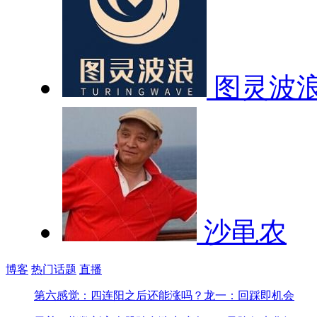
图灵波
沙黾农
博客
热门话题
直播
第六感觉：四连阳之后还能涨吗？
龙一：回踩即机会