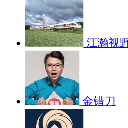
江瀚视
金错刀