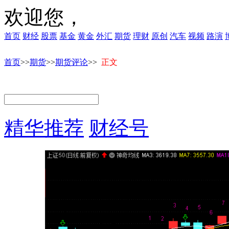
欢迎您，
首页
财经
股票
基金
黄金
外汇
期货
理财
原创
汽车
视频
路演
首页
>>
期货
>>
期货评论
>>
正文
精华推荐
财经号