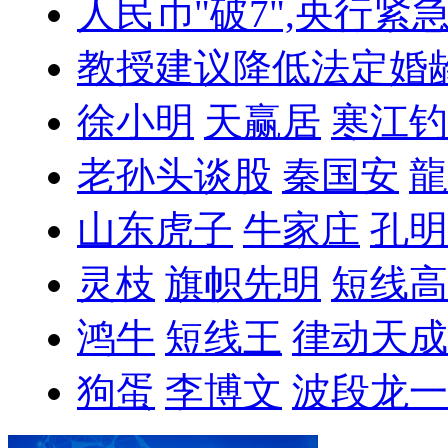
人民币"破7",央行紧
教授建议降低法定婚
徐小明
天赢居
寒江钓
老孙头谈股
秦国安
龍
山东虎子
牛家庄
孔明
灵枝
旗帜先明
短线高
鸿牛
短线王
律动天成
狗蛋
李博文
波段龙一