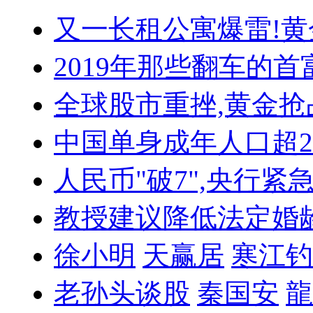
又一长租公寓爆雷!
黄
2019年那些翻车的首
全球股市重挫,黄金抢
中国单身成年人口超
人民币"破7",央行紧
教授建议降低法定婚
徐小明
天赢居
寒江钓
老孙头谈股
秦国安
龍