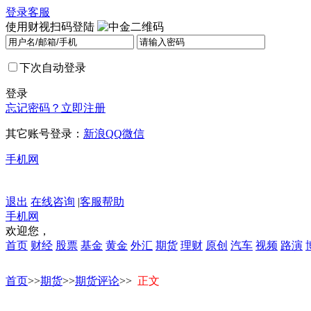
登录
客服
使用财视扫码登陆
下次自动登录
登录
忘记密码？
立即注册
其它账号登录：
新浪
QQ
微信
手机网
退出
在线咨询
|
客服帮助
手机网
欢迎您，
首页
财经
股票
基金
黄金
外汇
期货
理财
原创
汽车
视频
路演
首页
>>
期货
>>
期货评论
>>
正文