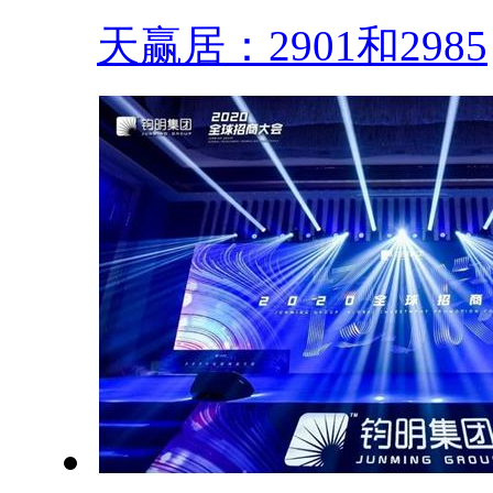
天赢居：2901和2985