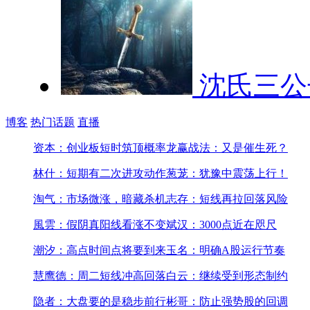
沈氏三公
博客
热门话题
直播
资本：创业板短时筑顶概率
龙赢战法：又是催生死？
林什：短期有二次进攻动作
葱茏：犹豫中震荡上行！
淘气：市场微涨，暗藏杀机
志存：短线再拉回落风险
風雲：假阴真阳线看涨不变
斌汉：3000点近在咫尺
潮汐：高点时间点将要到来
玉名：明确A股运行节奏
慧鹰德：周二短线冲高回落
白云：继续受到形态制约
隐者：大盘要的是稳步前行
彬哥：防止强势股的回调