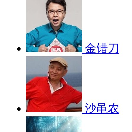
金错刀
沙黾农