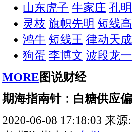
山东虎子
牛家庄
孔明
灵枝
旗帜先明
短线高
鸿牛
短线王
律动天成
狗蛋
李博文
波段龙一
MORE
图说财经
期海指南针：白糖供应偏
2020-06-08 17:18:03
来源