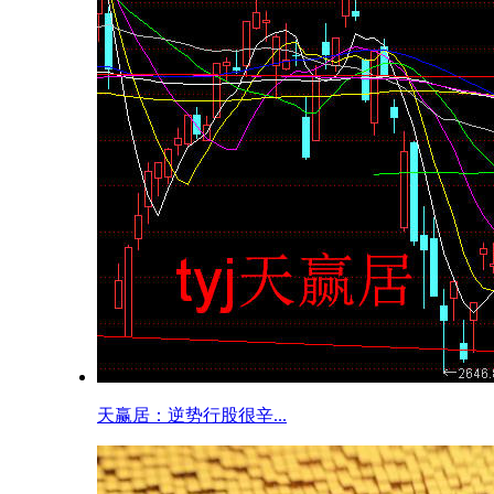
天赢居：逆势行股很辛...