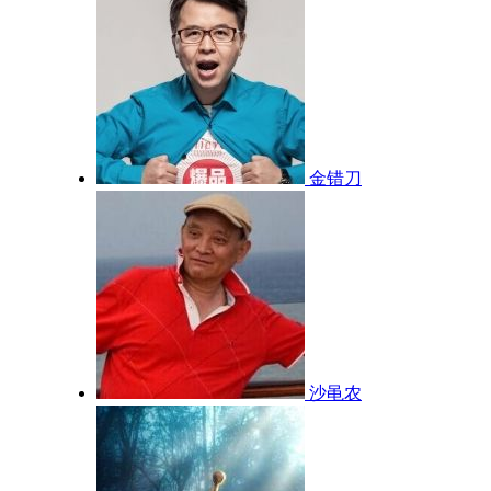
金错刀
沙黾农