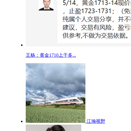
王杨：黄金1710上干多...
江瀚视野