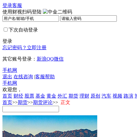
登录
客服
使用财视扫码登陆
下次自动登录
登录
忘记密码？
立即注册
其它账号登录：
新浪
QQ
微信
手机网
退出
在线咨询
|
客服帮助
手机网
欢迎您，
首页
财经
股票
基金
黄金
外汇
期货
理财
原创
汽车
视频
路演
首页
>>
期货
>>
期货评论
>>
正文