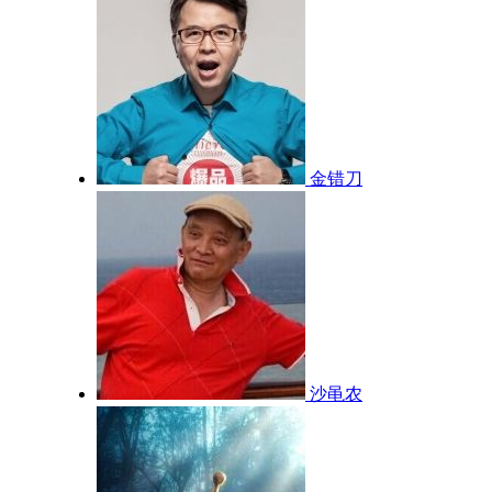
金错刀
沙黾农