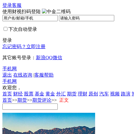
登录
客服
使用财视扫码登陆
下次自动登录
登录
忘记密码？
立即注册
其它账号登录：
新浪
QQ
微信
手机网
退出
在线咨询
|
客服帮助
手机网
欢迎您，
首页
财经
股票
基金
黄金
外汇
期货
理财
原创
汽车
视频
路演
首页
>>
期货
>>
期货评论
>>
正文