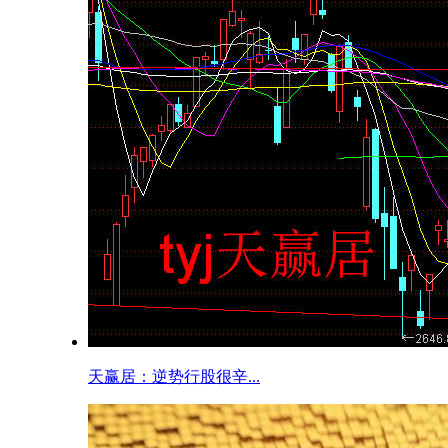
天赢居：逆势行股很辛...