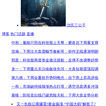
沈氏三公子
博客
热门话题
直播
中和：量能只照在科技股上
天尊：磨盘后下周看支撑
浩瀚：下周注大盘震幅节奏
彬哥：炒作主线逐渐明朗
邢星：科技股再度资金激活
巡航：反弹不改调整趋势
龙一：下周重点关注啥板块
先河：大盘短期震荡回调
第六感：下周会重拾升势吗
惟忠：自下而上弃高进低
一和：市场缺持续领涨热点
灯塔：诱空洗盘诱多冲顶
展锋：阶段卖出线已破危险
天机：下周大盘走势分析
又一长租公寓爆雷!
黄金疯涨,“中国大妈”解套了?