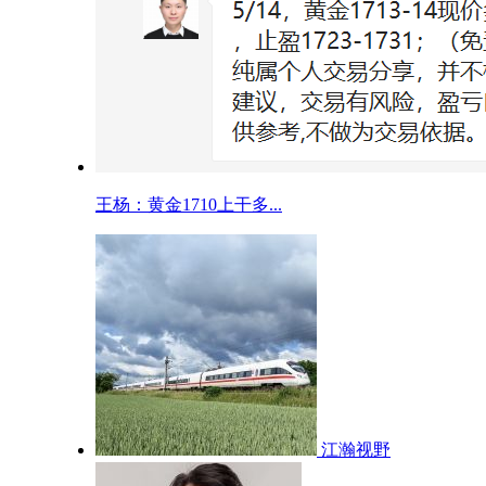
王杨：黄金1710上干多...
江瀚视野