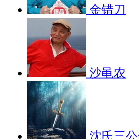
金错刀
沙黾农
沈氏三公