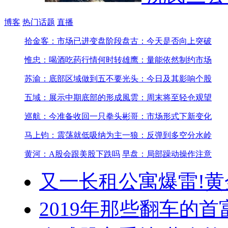
博客
热门话题
直播
拾金客：市场已进变盘阶段
盘古：今天是否向上突破
惟忠：喝酒吃药行情何时转
雄鹰：量能依然制约市场
苏渝：底部区域做到五不要
光头：今日及其影响个股
五域：展示中期底部的形成
風雲：周末将至轻仓观望
巡航：今准备收回一只拳头
彬哥：市场形式下新变化
马上钧：震荡就低吸纳为主
一狼：反弹到多空分水岭
黄河：A股会跟美股下跌吗
早盘：局部躁动操作注意
又一长租公寓爆雷!
黄
2019年那些翻车的首