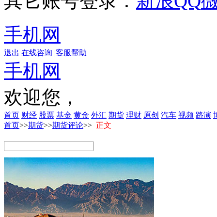
其它账号登录：
新浪
QQ
手机网
退出
在线咨询
|
客服帮助
手机网
欢迎您，
首页
财经
股票
基金
黄金
外汇
期货
理财
原创
汽车
视频
路演
首页
>>
期货
>>
期货评论
>>
正文