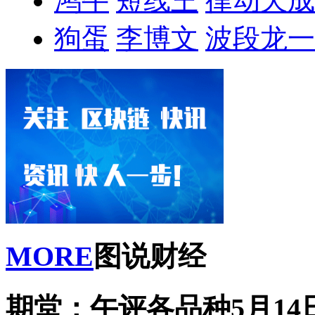
鸿牛
短线王
律动天成
狗蛋
李博文
波段龙一
MORE
图说财经
期堂：午评各品种5月14