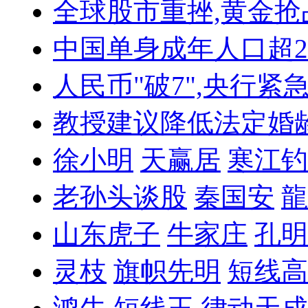
全球股市重挫,黄金抢
中国单身成年人口超
人民币"破7",央行紧
教授建议降低法定婚
徐小明
天赢居
寒江钓
老孙头谈股
秦国安
龍
山东虎子
牛家庄
孔明
灵枝
旗帜先明
短线高