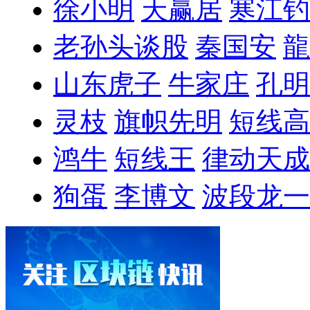
徐小明
天赢居
寒江钓
老孙头谈股
秦国安
龍
山东虎子
牛家庄
孔明
灵枝
旗帜先明
短线高
鸿牛
短线王
律动天成
狗蛋
李博文
波段龙一