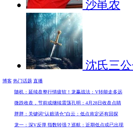
沙黾农
沈氏三公
博客
热门话题
直播
随机：延续盘整行情疲软！
龙赢战法：V转能走多远
微跌收盘，节前或继续震荡
孔明：4月28日收盘点睛
胖胖：关键词“认赔清仓”
白云：低点肯定还有回探
龙一：深V反弹 指数转强？
巡航：近期低点或已出现