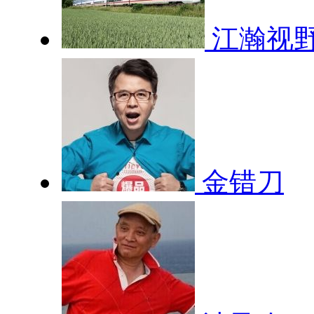
江瀚视
金错刀