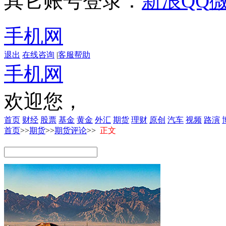
其它账号登录：
新浪
QQ
手机网
退出
在线咨询
|
客服帮助
手机网
欢迎您，
首页
财经
股票
基金
黄金
外汇
期货
理财
原创
汽车
视频
路演
首页
>>
期货
>>
期货评论
>>
正文