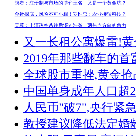
隐者：注册制与市场的博弈
玉名：又是一个黄金坑？
金针探底，风险不可小觑！​
罗惟忠：农业接转科技？
天尊：上演诱空杀跌后深V
浩瀚：两热点方向的角力
又一长租公寓爆雷!
黄
2019年那些翻车的首
全球股市重挫,黄金抢
中国单身成年人口超
人民币"破7",央行紧
教授建议降低法定婚