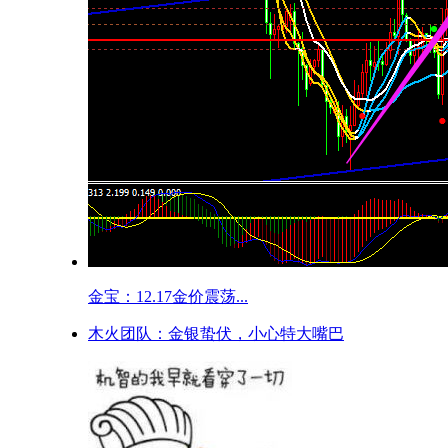
金宝：12.17金价震荡...
木火团队：金银蛰伏，小心特大嘴巴