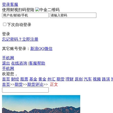
登录
客服
使用财视扫码登陆
下次自动登录
登录
忘记密码？
立即注册
其它账号登录：
新浪
QQ
微信
手机网
退出
在线咨询
|
客服帮助
手机网
欢迎您，
首页
财经
股票
基金
黄金
外汇
期货
理财
原创
汽车
视频
路演
首页
>>
期货
>>
期货评论
>>
正文