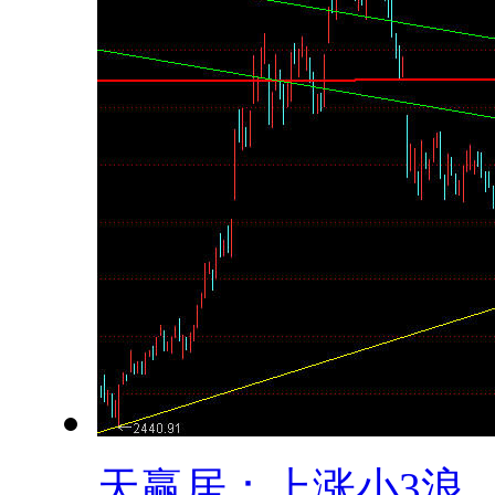
天赢居：上涨小3浪