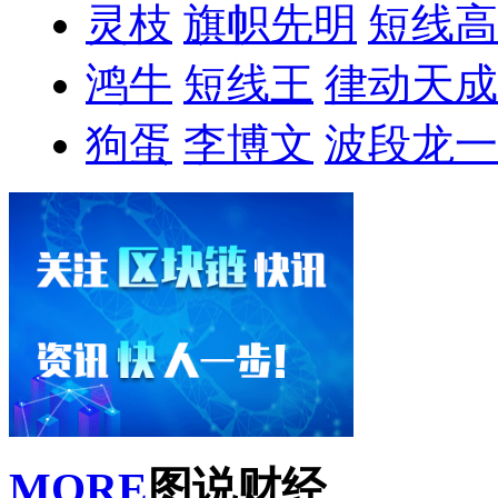
灵枝
旗帜先明
短线高
鸿牛
短线王
律动天成
狗蛋
李博文
波段龙一
MORE
图说财经