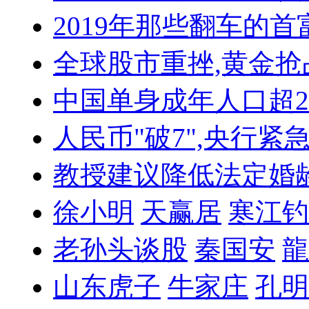
2019年那些翻车的首
全球股市重挫,黄金抢
中国单身成年人口超
人民币"破7",央行紧
教授建议降低法定婚
徐小明
天赢居
寒江钓
老孙头谈股
秦国安
龍
山东虎子
牛家庄
孔明