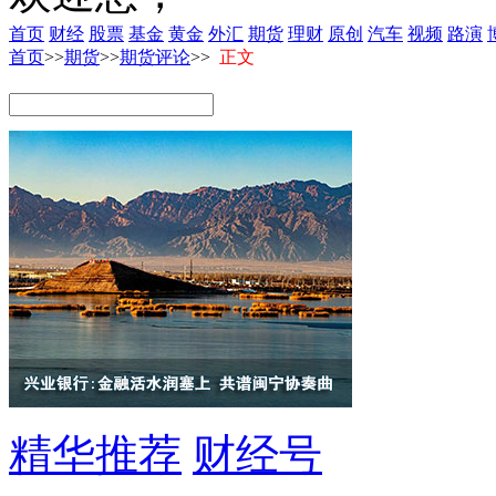
首页
财经
股票
基金
黄金
外汇
期货
理财
原创
汽车
视频
路演
首页
>>
期货
>>
期货评论
>>
正文
精华推荐
财经号