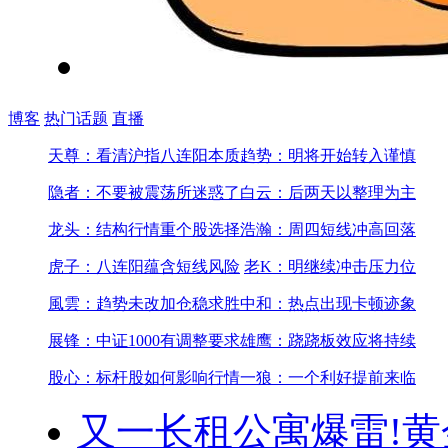
博客
热门话题
直播
天尊：看清沪指八连阳本质
趋势：明将开始转入谨慎
隐者：不要被震荡所迷惑了
白云：后两天以整理为主
龙头：结构行情重个股选择
浩瀚：周四短线冲高回落
虎子：八连阳蕴含短线风险
老K：明继续冲击压力位
風雲：趋势未改加仓稳求胜
中和：热点出现卡顿迹象
展锋：中证1000有调整要求
雄鹰：跷跷板效应将持续
股心：标杆股如何影响行情
一狼：一个利好提前来临
又一长租公寓爆雷!
黄