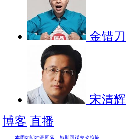
金错刀
宋清辉
博客
直播
本周如期冲高回落，短期回踩未改趋势