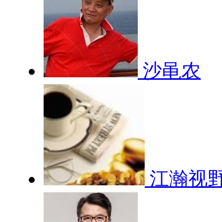
沙黾农
江瀚视