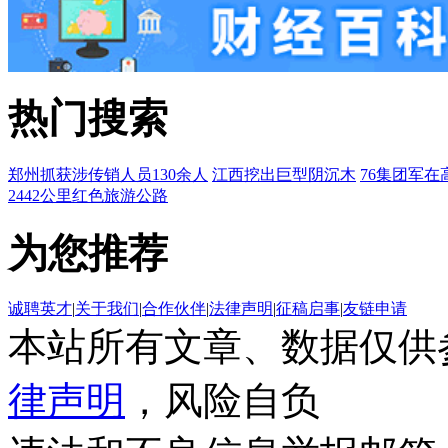
热门搜索
郑州抓获涉传销人员130余人
江西挖出巨型阴沉木
76集团军在
2442公里红色旅游公路
为您推荐
诚聘英才
|
关于我们
|
合作伙伴
|
法律声明
|
征稿启事
|
友链申请
本站所有文章、数据仅供
律声明
，风险自负