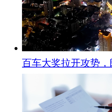
百车大奖拉开攻势，郎.