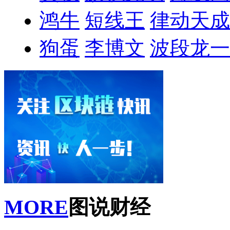
鸿牛
短线王
律动天成
狗蛋
李博文
波段龙一
MORE
图说财经