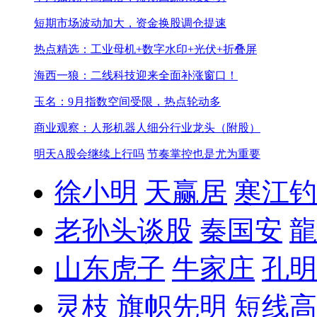
短期市场波动加大，资金换股调仓提速
热点精选：工业母机+数字水印+光伏+折叠屏
海西一狼：二线科技迎来全面补涨窗口！
玉名：9月指数空间受限，热点轮动多
商业观察：人形机器人细分行业龙头（附股）
明天A股会继续上行吗
节奏掌控也是尤为重要
徐小明
天赢居
寒江钓
老孙头谈股
秦国安
龍
山东虎子
牛家庄
孔明
灵枝
旗帜先明
短线高