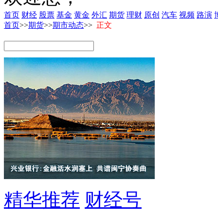
首页
财经
股票
基金
黄金
外汇
期货
理财
原创
汽车
视频
路演
首页
>>
期货
>>
期市动态
>>
正文
精华推荐
财经号