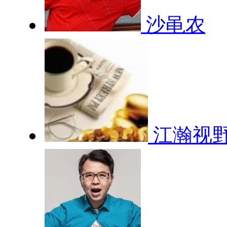
沙黾农
江瀚视