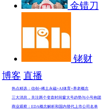
金错刀
铑财
博客
直播
热点精选：信创+稀土永磁+AI体育+养老概念
三大消息，关注两个变盘时间窗
大号趋势与小号抱团
商业观察：EDA概念解析和国内替代上市公司名单