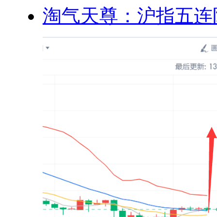
淘气天尊：沪指五连