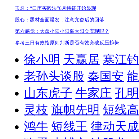
玉名：“日历买股法”6月特征开始显现
股心：题材全面爆发，注意亢奋后的回落
第六感觉：大盘小阳小阳催大阳会实现吗？
参考三日有效指原则判断是否有效突破反压趋势
徐小明
天赢居
寒江钓
老孙头谈股
秦国安
龍
山东虎子
牛家庄
孔明
灵枝
旗帜先明
短线高
鸿牛
短线王
律动天成