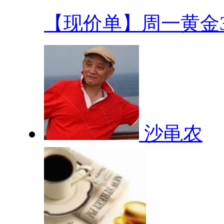
【现价单】周一黄金33
沙黾农