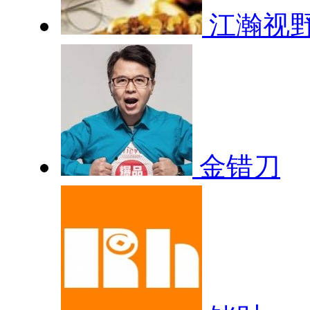
江瀚视
金错刀