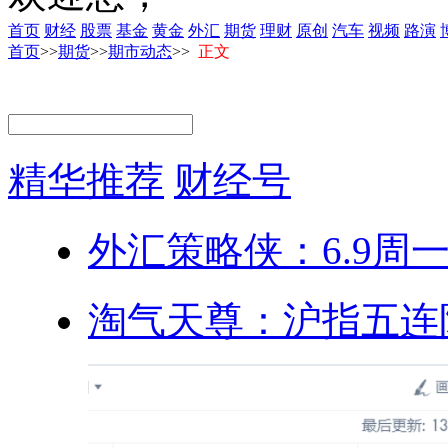
首页
财经
股票
基金
黄金
外汇
期货
理财
原创
汽车
视频
路演
首页
>>
期货
>>
期市动态
>>
正文
精华推荐
财经号
外汇策略侠：6.9周
淘气天尊：沪指五连