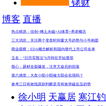
铑财
博客
直播
热点精选：信创+稀土永磁+AI体育+养老概念
三大消息，关注两个变盘时间窗
大号趋势与小号抱团
商业观察：EDA概念解析和国内替代上市公司名单
玉名：“日历买股法”6月特征开始显现
股心：题材全面爆发，注意亢奋后的回落
第六感觉：大盘小阳小阳催大阳会实现吗？
参考三日有效指原则判断是否有效突破反压趋势
徐小明
天赢居
寒江钓