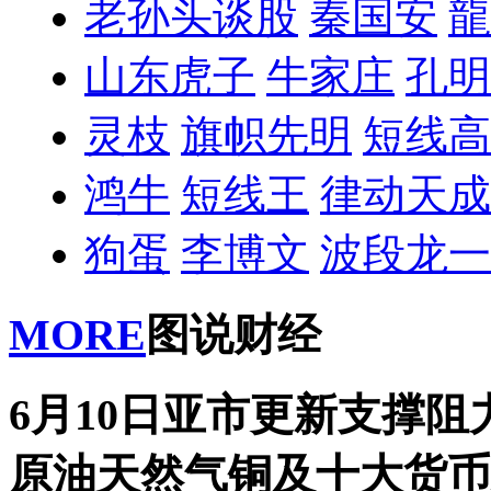
老孙头谈股
秦国安
龍
山东虎子
牛家庄
孔明
灵枝
旗帜先明
短线高
鸿牛
短线王
律动天成
狗蛋
李博文
波段龙一
MORE
图说财经
6月10日亚市更新支撑阻
原油天然气铜及十大货币