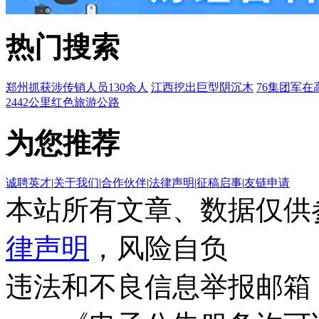
热门搜索
郑州抓获涉传销人员130余人
江西挖出巨型阴沉木
76集团军在
2442公里红色旅游公路
为您推荐
诚聘英才
|
关于我们
|
合作伙伴
|
法律声明
|
征稿启事
|
友链申请
本站所有文章、数据仅供
律声明
，风险自负
违法和不良信息举报邮箱