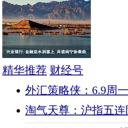
精华推荐
财经号
外汇策略侠：6.9周
淘气天尊：沪指五连