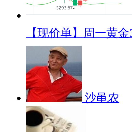
【现价单】周一黄金33
沙黾农