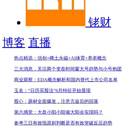
铑财
博客
直播
热点精选：信创+稀土永磁+AI体育+养老概念
三大消息，关注两个变盘时间窗
大号趋势与小号抱团
商业观察：EDA概念解析和国内替代上市公司名单
玉名：“日历买股法”6月特征开始显现
股心：题材全面爆发，注意亢奋后的回落
第六感觉：大盘小阳小阳催大阳会实现吗？
参考三日有效指原则判断是否有效突破反压趋势