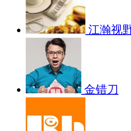
江瀚视
金错刀