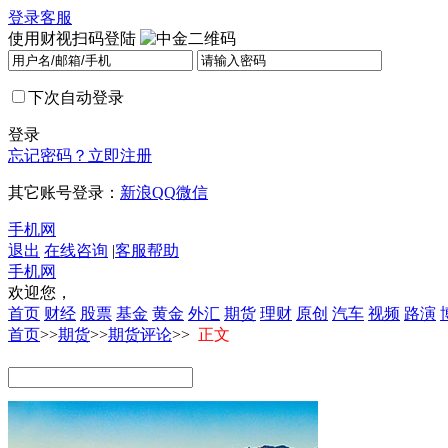
登录
客服
使用财视扫码登陆
下次自动登录
登录
忘记密码？
立即注册
其它账号登录：
新浪
QQ
微信
手机网
退出
在线咨询
|
客服帮助
手机网
欢迎您，
首页
财经
股票
基金
黄金
外汇
期货
理财
原创
汽车
视频
路演
首页
>>
期货
>>
期货评论
>>
正文