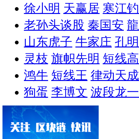
徐小明
天赢居
寒江钓
老孙头谈股
秦国安
龍
山东虎子
牛家庄
孔明
灵枝
旗帜先明
短线高
鸿牛
短线王
律动天成
狗蛋
李博文
波段龙一